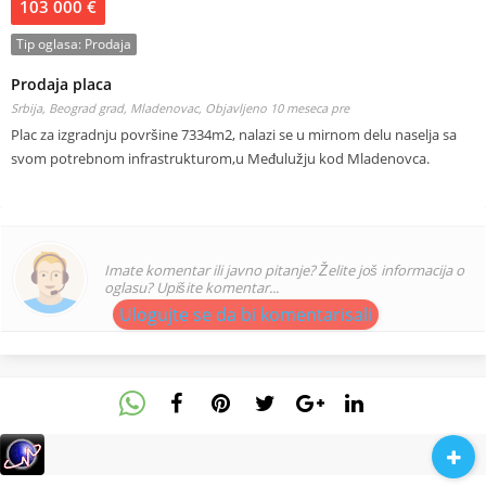
103 000 €
Tip oglasa:
Prodaja
Prodaja placa
Srbija, Beograd grad, Mladenovac,
Objavljeno 10 meseca pre
Plac za izgradnju površine 7334m2, nalazi se u mirnom delu naselja sa
svom potrebnom infrastrukturom,u Međulužju kod Mladenovca.
Imate komentar ili javno pitanje? Želite još informacija o
oglasu? Upišite komentar...
Ulogujte se da bi komentarisali