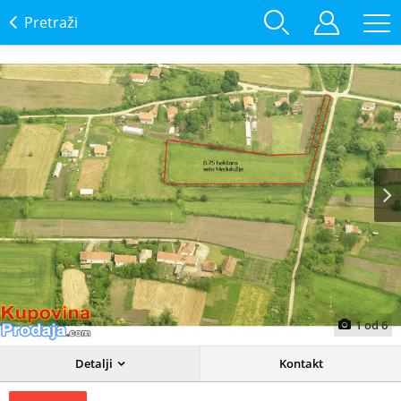
Pretraži
Prev
Next
1
od
6
Detalji
Kontakt