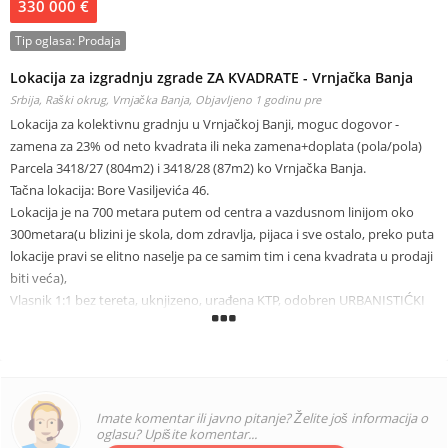
330 000 €
Tip oglasa:
Prodaja
Lokacija za izgradnju zgrade ZA KVADRATE - Vrnjačka Banja
Srbija, Raški okrug, Vrnjačka Banja,
Objavljeno 1 godinu pre
Lokacija za kolektivnu gradnju u Vrnjačkoj Banji, moguc dogovor -
zamena za 23% od neto kvadrata ili neka zamena+doplata (pola/pola)
Parcela 3418/27 (804m2) i 3418/28 (87m2) ko Vrnjačka Banja.
Tačna lokacija: Bore Vasiljevića 46.
Lokacija je na 700 metara putem od centra a vazdusnom linijom oko
300metara(u blizini je skola, dom zdravlja, pijaca i sve ostalo, preko puta
lokacije pravi se elitno naselje pa ce samim tim i cena kvadrata u prodaji
biti veća),
Vlasnik 1:1 bez tereta, uknjizeno, urađena KTP, odobren URBANISTIĆKI
PROJEKAT i dobijeni su LOKACIJSKI USLOVI, urađeno izdvajanje za put i
idejni projekat, sve sa takasama i projektima sa urbanistićkim
projektom do sada je plaćeno! (Trošak od oko 45.000eura).
Od troškova do građevinske dozvole ostalo je da se plati obračun
komunalija i mašinski projekat.
Imate komentar ili javno pitanje? Želite još informacija o
Može odmah da počne da se gradi, preostalo je da se preda za
oglasu? Upišite komentar...