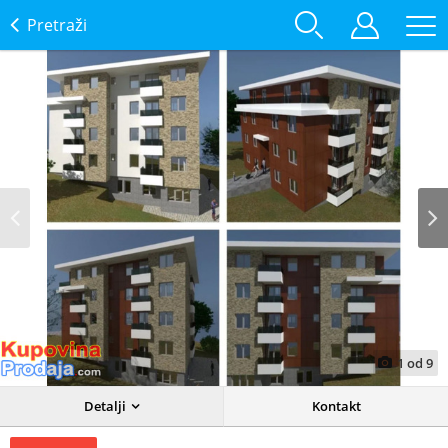
Pretraži
Prev
Next
1
od
9
Detalji
Kontakt