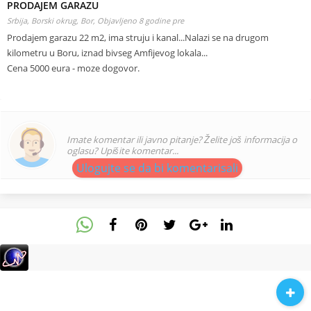
PRODAJEM GARAZU
Srbija, Borski okrug, Bor,
Objavljeno 8 godine pre
Prodajem garazu 22 m2, ima struju i kanal...Nalazi se na drugom
kilometru u Boru, iznad bivseg Amfijevog lokala...
Cena 5000 eura - moze dogovor.
Imate komentar ili javno pitanje? Želite još informacija o
oglasu? Upišite komentar...
Ulogujte se da bi komentarisali