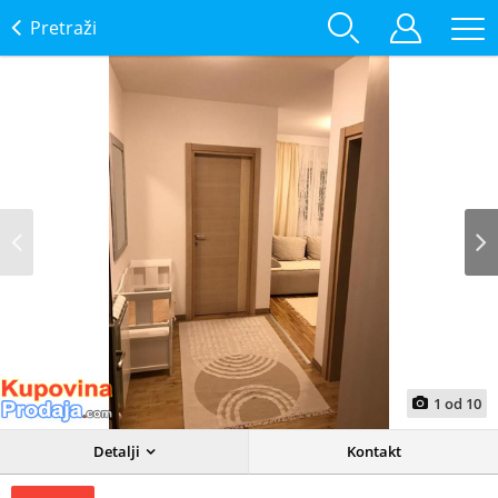
Pretraži
Prev
Next
1
od
10
Detalji
Kontakt