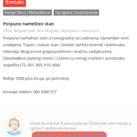
Kontakt
Stanje:
Novo / Nekorišćeno
Tip oglasa:
Iznajmljivanje
Potpuno namešten stan
Srbija, Beograd grad, Novi Beograd,
Objavljeno 7 meseca pre
Potpuno namešten stan u novogradnji na Ledinama. Opremljen svim
uređajima. Topao i svetao stan. Uveden optički internet i kablovska
televizija. Mogućnost grejanja klimom i etažno, radijatorima.
Obezbeđeno parking mesto. U blizini su mnogi marketi i autobuska
stajališta (72, 601, 605, 610, 604).
Režije: 5500 plus struja, po potrošnji.
Kontakt telefon: 060 5000 517
Imate komentar ili javno pitanje? Želite još informacija o
oglasu? Upišite komentar...
Ulogujte se da bi komentarisali