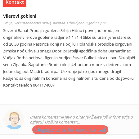
Kontakt
Vilerovi gobleni
Srbija, Severnobanatski okrug, Kikinda,
Objavljeno 8 godine pre
Severni Banat Prodaja goblena Srbija Hitno i povoljno prodajem
originalne vilerove goblene radjene 1 1 i 1 4 Slike su uramljene stare su
od 20 30 godina Pastirica Konji na pojilu Holandska prosidba Jorgovani
Zimska noć Crkva u snegu Dobri prijatelji 4godišnja doba Bernardinac
Vučjak Borba petlova Ifigenija Andjeo čuvar Bulke Lisica u lovu Skupljači
sena Ciganka Šaputanje Brod u oluji Uzburkano more sa jedrenjakom
Jedan dug put Mladi bračni par Uskršnje jutro i još mnogo drugih
Radjeno sa originalnim koncima na originalnom situ Cena po dogovoru
Kontakt telefon 0641174007
Imate komentar ili javno pitanje? Želite još informacija o
oglasu? Upišite komentar...
Ulogujte se da bi komentarisali