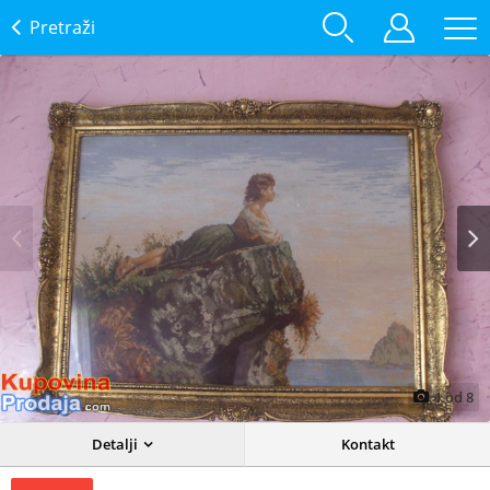
Pretraži
Prev
Next
1
od
8
Detalji
Kontakt