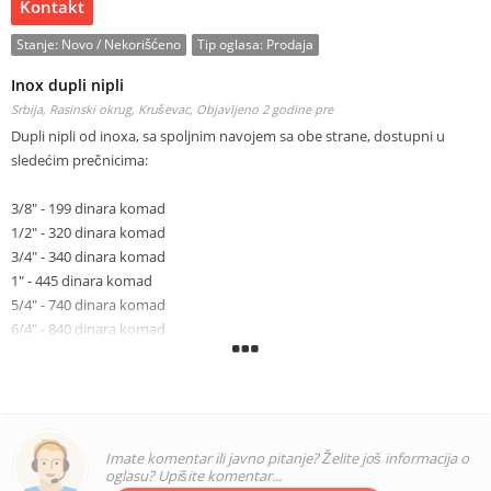
Kontakt
Stanje:
Novo / Nekorišćeno
Tip oglasa:
Prodaja
Inox dupli nipli
Srbija, Rasinski okrug, Kruševac,
Objavljeno 2 godine pre
Dupli nipli od inoxa, sa spoljnim navojem sa obe strane, dostupni u
sledećim prečnicima:
3/8" - 199 dinara komad
1/2" - 320 dinara komad
3/4" - 340 dinara komad
1" - 445 dinara komad
5/4" - 740 dinara komad
6/4" - 840 dinara komad
Naš prodajni objekat se nalazi u Kruševcu, u ulici Cara Lazara 47
Radno vreme objekta je radnim danima od 8 do 16:30, a subotom od 9
do 15 časova
Imate komentar ili javno pitanje? Želite još informacija o
oglasu? Upišite komentar...