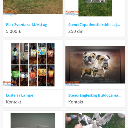
Plac Zvezdara-M.M.Lug
Stenci Zapadnosibirskih Lajki na prodaju
5 000 €
250 din
Lusteri i Lampe
Stenci Engleskog Buldoga na prodaju
Kontakt
Kontakt