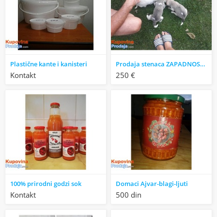
Plastične kante i kanisteri
Prodaja stenaca ZAPADNOSIBIRSKIH LAJKI
Kontakt
250 €
100% prirodni godzi sok
Domaci Ajvar-blagi-ljuti
Kontakt
500 din