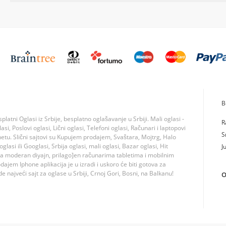
B
tni Oglasi iz Srbije, besplatno oglašavanje u Srbiji. Mali oglasi -
R
si, Poslovi oglasi, Lični oglasi, Telefoni oglasi, Računari i laptopovi
S
rnetu. Slični sajtovi su Kupujem prodajem, Svaštara, Mojtrg, Halo
lasi ili Googlasi, Srbija oglasi, mali oglasi, Bazar oglasi, Hit
J
ma moderan diyajn, prilago]en računarima tabletima i mobilnim
jem Iphone aplikacija je u izradi i uskoro će biti gotova za
 najveći sajt za oglase u Srbiji, Crnoj Gori, Bosni, na Balkanu!
O