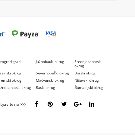
eograd grad
Južnobački okrug
Srednjebanatski
okrug
asinski okrug
Severnobački okrug
Borski okrug
remski okrug
Mačvanski okrug
Nišavski okrug
užnobanatski okrug
Raški okrug
Šumadijski okrug
bjavite na >>>