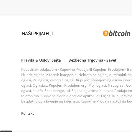
NAŠI PRIJATELJI
Pravila & Uslovi Sajta
Bezbedna Trgovina - Saveti
KupovinaProdaja.com - Kupovina Prodaja ili Kupujem Prodajem - Bespla
Hiljade oglasa iz raznih kategorija: Nekretnine oglasi, Automobili ogla
oglasi, Psi oglasi, Životinje oglasi. Kupujemprodajem oglasi na inte
oglasi, Oglasi.rs, Kupujem Prodajem org, Moji oglasi, Net oglasi, Go og
oglasi, Lalafo, Sosomange, itd. Sajt sa oglasima Kupovna Prodaja i
telefonima. KupovinaProdaja Android aplikacija i Oglasi KupujemProda
besplatno oglašavanje na internetu. Kupovina Prodaja nastoji da bude
Kontakt