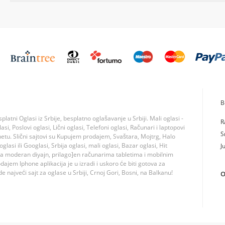
B
tni Oglasi iz Srbije, besplatno oglašavanje u Srbiji. Mali oglasi -
R
si, Poslovi oglasi, Lični oglasi, Telefoni oglasi, Računari i laptopovi
S
rnetu. Slični sajtovi su Kupujem prodajem, Svaštara, Mojtrg, Halo
lasi ili Googlasi, Srbija oglasi, mali oglasi, Bazar oglasi, Hit
J
ma moderan diyajn, prilago]en računarima tabletima i mobilnim
jem Iphone aplikacija je u izradi i uskoro će biti gotova za
 najveći sajt za oglase u Srbiji, Crnoj Gori, Bosni, na Balkanu!
O