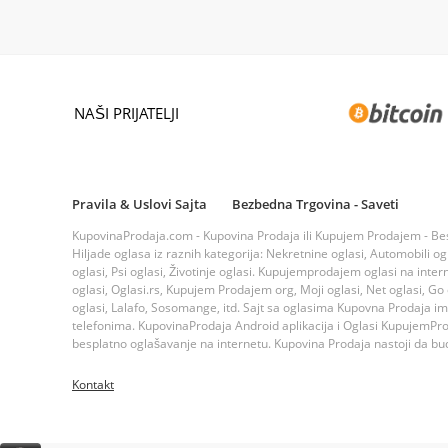
NAŠI PRIJATELJI
Pravila & Uslovi Sajta
Bezbedna Trgovina - Saveti
KupovinaProdaja.com - Kupovina Prodaja ili Kupujem Prodajem - Bespla
Hiljade oglasa iz raznih kategorija: Nekretnine oglasi, Automobili ogla
oglasi, Psi oglasi, Životinje oglasi. Kupujemprodajem oglasi na inte
oglasi, Oglasi.rs, Kupujem Prodajem org, Moji oglasi, Net oglasi, Go og
oglasi, Lalafo, Sosomange, itd. Sajt sa oglasima Kupovna Prodaja i
telefonima. KupovinaProdaja Android aplikacija i Oglasi KupujemProda
besplatno oglašavanje na internetu. Kupovina Prodaja nastoji da bude
Kontakt