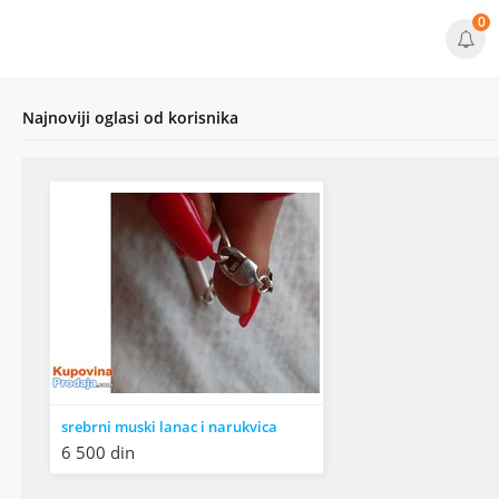
0
Najnoviji oglasi od korisnika
srebrni muski lanac i narukvica
6 500 din