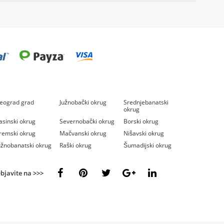
eograd grad
Južnobački okrug
Srednjebanatski
okrug
asinski okrug
Severnobački okrug
Borski okrug
remski okrug
Mačvanski okrug
Nišavski okrug
užnobanatski okrug
Raški okrug
Šumadijski okrug
bjavite na >>>