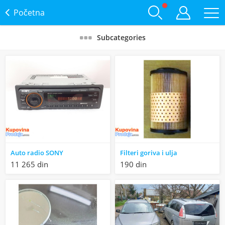
Početna
Subcategories
Auto radio SONY
Filteri goriva i ulja
11 265 din
190 din