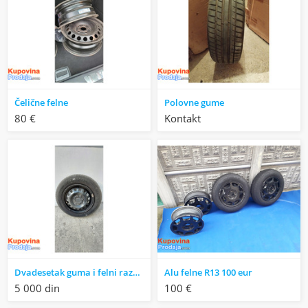
Čelične felne
Polovne gume
80 €
Kontakt
Dvadesetak guma i felni raznih dimenzija 5000rsd
Alu felne R13 100 eur
5 000 din
100 €