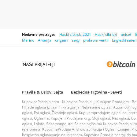
Nedavne pretrage:
Haski sibirski 2021
Haski sibriski
unicef
G
Merino
Anterija
origami
sexy
prohrom ventil
Engleski seteri
NAŠI PRIJATELJI
Pravila & Uslovi Sajta
Bezbedna Trgovina - Saveti
KupovinaProdaja.com - Kupovina Prodaja ili Kupujem Prodajem - Bespla
Hiljade oglasa iz raznih kategorija: Nekretnine oglasi, Automobili ogla
oglasi, Psi oglasi, Životinje oglasi. Kupujemprodajem oglasi na inte
oglasi, Oglasi.rs, Kupujem Prodajem org, Moji oglasi, Net oglasi, Go og
oglasi, Lalafo, Sosomange, itd. Sajt sa oglasima Kupovna Prodaja i
telefonima. KupovinaProdaja Android aplikacija i Oglasi KupujemProda
besplatno oglašavanje na internetu. Kupovina Prodaja nastoji da bude