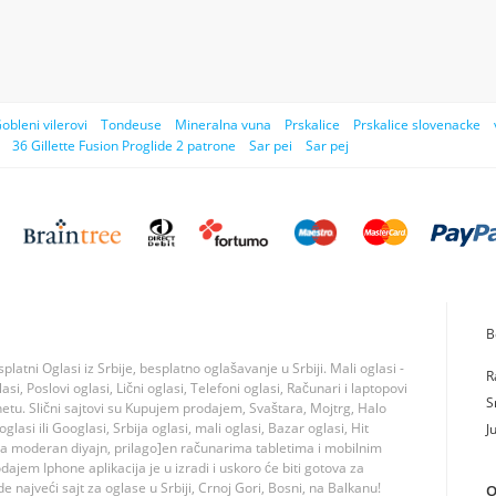
obleni vilerovi
Tondeuse
Mineralna vuna
Prskalice
Prskalice slovenacke
36 Gillette Fusion Proglide 2 patrone
Sar pei
Sar pej
B
tni Oglasi iz Srbije, besplatno oglašavanje u Srbiji. Mali oglasi -
R
si, Poslovi oglasi, Lični oglasi, Telefoni oglasi, Računari i laptopovi
S
rnetu. Slični sajtovi su Kupujem prodajem, Svaštara, Mojtrg, Halo
lasi ili Googlasi, Srbija oglasi, mali oglasi, Bazar oglasi, Hit
J
ma moderan diyajn, prilago]en računarima tabletima i mobilnim
jem Iphone aplikacija je u izradi i uskoro će biti gotova za
 najveći sajt za oglase u Srbiji, Crnoj Gori, Bosni, na Balkanu!
O