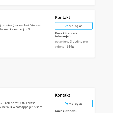
Kontakt
 radnika (5-7 osoba). Stan se
vidi oglas
nformacije na broj 069
Kuće i Stanovi -
izdavanje
objavljeno
3 godine pre
viđeno
1619x
Kontakt
Treći sprat. Lift. Terasa.
vidi oglas
o Vibera ili Whatsappa jer nisam
Kuće i Stanovi -