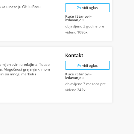
ka u naselju GHI u Boru.
vidi oglas
Kuće i Stanovi -
izdavanje
objavljeno
3 godine pre
viđeno
1086x
Kontakt
emljen svim uređajima. Topao
vidi oglas
zija. Mogućnost grejanja klimom
ini su mnogi marketi i
Kuće i Stanovi -
izdavanje
objavljeno
7 meseca pre
viđeno
242x