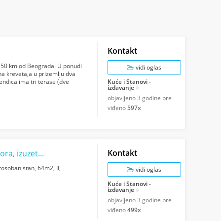
Kontakt
i 50 km od Beograda. U ponudi
vidi oglas
na kreveta,a u prizemlju dva
endica ima tri terase (dve
Kuće i Stanovi -
izdavanje
objavljeno
3 godine pre
viđeno
597x
Kontakt
Dedinje, okolina restorana Jerry i Belog dvora, izuzetan trosoban stan, 64m2
rosoban stan, 64m2, II,
vidi oglas
Kuće i Stanovi -
izdavanje
objavljeno
3 godine pre
viđeno
499x