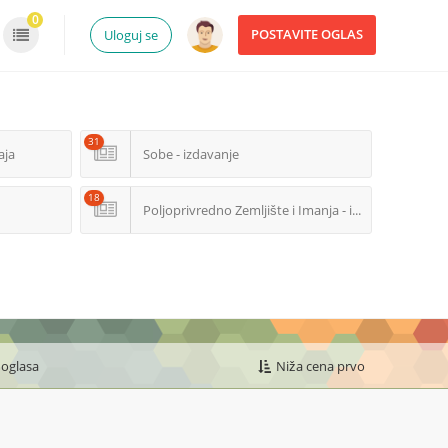
0
POSTAVITE OGLAS
Uloguj se
31
aja
Sobe - izdavanje
18
Poljoprivredno Zemljište i Imanja - izdavanje
 oglasa
Niža cena prvo