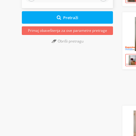
Pretraži
Primaj obaveštenja za ove parametre pretrage
Obriši pretragu