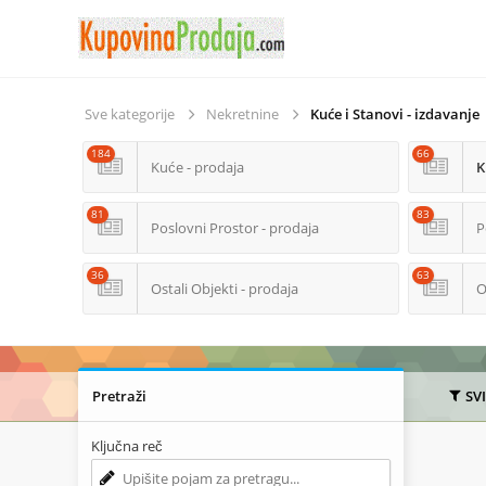
Sve kategorije
Nekretnine
Kuće i Stanovi - izdavanje
184
66
Kuće - prodaja
K
81
83
Poslovni Prostor - prodaja
P
36
63
Ostali Objekti - prodaja
O
Pretraži
SV
Ključna reč