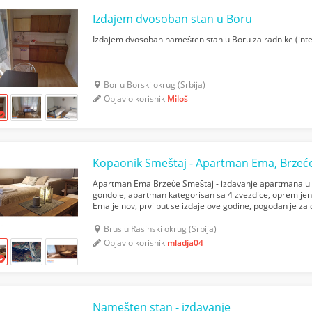
Izdajem dvosoban stan u Boru
Izdajem dvosoban namešten stan u Boru za radnike (intern
Bor u Borski okrug (Srbija)
Objavio korisnik
Miloš
Apartman Ema Brzeće Smeštaj - izdavanje apartmana u B
gondole, apartman kategorisan sa 4 zvezdice, opremljen
Ema je nov, prvi put se izdaje ove godine, pogodan je za 
WiFi internet i kablovska TV. Kuhinja je potpuno oprem...
Brus u Rasinski okrug (Srbija)
Objavio korisnik
mladja04
Namešten stan - izdavanje