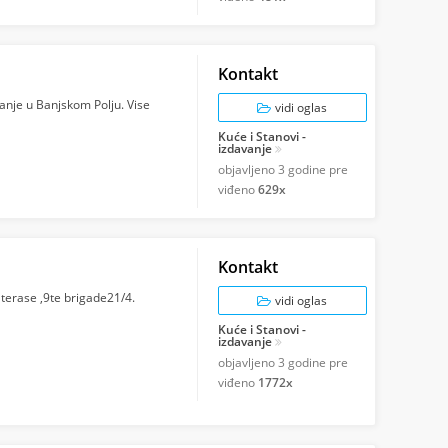
Kontakt
nje u Banjskom Polju. Vise
vidi oglas
Kuće i Stanovi -
izdavanje
objavljeno
3 godine pre
viđeno
629x
Kontakt
 terase ,9te brigade21/4.
vidi oglas
Kuće i Stanovi -
izdavanje
objavljeno
3 godine pre
viđeno
1772x