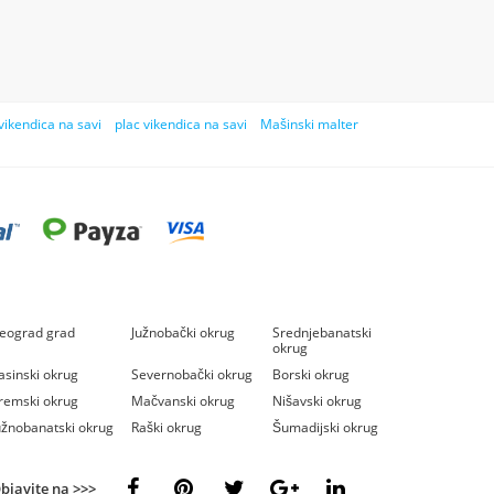
vikendica na savi
plac vikendica na savi
Mašinski malter
eograd grad
Južnobački okrug
Srednjebanatski
okrug
asinski okrug
Severnobački okrug
Borski okrug
remski okrug
Mačvanski okrug
Nišavski okrug
užnobanatski okrug
Raški okrug
Šumadijski okrug
bjavite na >>>