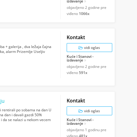
izdavanje
objavljeno
2 godine pre
viđeno
1066x
Kontakt
ba + galerija , dva ležaja čajna
vidi oglas
vska, alarm Prizemlje Useljiv
Kuće i Stanovi -
izdavanje
objavljeno
2 godine pre
viđeno
591x
Kontakt
nju
 bi rentirali po sobama na dan U
vidi oglas
be na dan i davali gazdi 50%
a i da se nalazi u nekom vecem
Kuće i Stanovi -
izdavanje
objavljeno
1 godinu pre
viđeno
481x