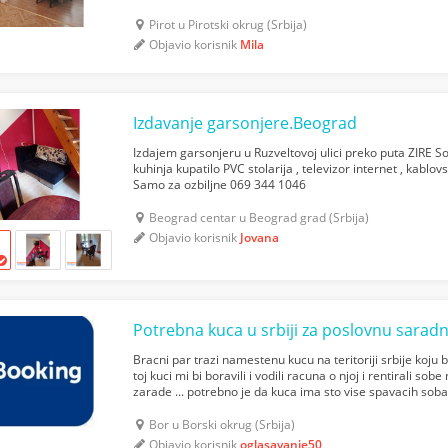
Pirot u Pirotski okrug (Srbija)
Objavio korisnik
Mila
Izdavanje garsonjere.Beograd
Izdajem garsonjeru u Ruzveltovoj ulici preko puta ZIRE So
kuhinja kupatilo PVC stolarija , televizor internet , kablo
Samo za ozbiljne 069 344 1046
Beograd centar u Beograd grad (Srbija)
Objavio korisnik
Jovana
Potrebna kuca u srbiji za poslovnu sarad
Bracni par trazi namestenu kucu na teritoriji srbije koju
toj kuci mi bi boravili i vodili racuna o njoj i rentirali so
zarade ... potrebno je da kuca ima sto vise spavacih sob
gradu ili turistickom mestu moguc...
Bor u Borski okrug (Srbija)
Objavio korisnik
oglasavanje50