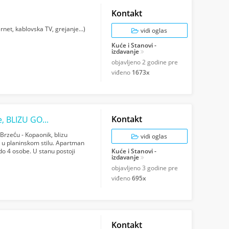
Kontakt
et, kablovska TV, grejanje...)
vidi oglas
Kuće i Stanovi -
izdavanje
objavljeno
2 godine pre
viđeno
1673x
Kontakt
Kopaonik Smeštaj - Apartman Ema, Brzeće, BLIZU GONDOLE
rzeću - Kopaonik, blizu
vidi oglas
 u planinskom stilu. Apartman
do 4 osobe. U stanu postoji
Kuće i Stanovi -
izdavanje
objavljeno
3 godine pre
viđeno
695x
Kontakt