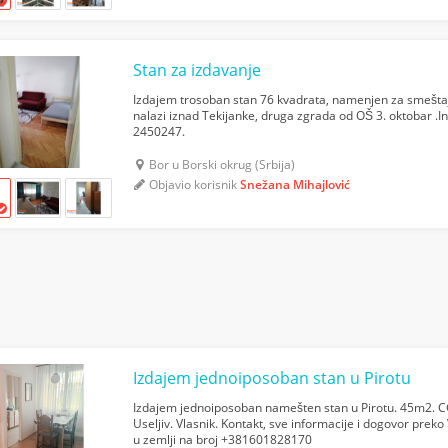
Stan za izdavanje
Izdajem trosoban stan 76 kvadrata, namenjen za smeštaj
nalazi iznad Tekijanke, druga zgrada od OŠ 3. oktobar .I
2450247.
Bor u Borski okrug (Srbija)
Objavio korisnik
Snežana Mihajlović
Izdajem jednoiposoban stan u Pirotu
Izdajem jednoiposoban namešten stan u Pirotu. 45m2. CG. 
Useljiv. Vlasnik. Kontakt, sve informacije i dogovor prek
u zemlji na broj +381601828170