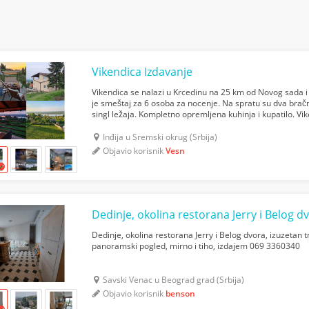
Vikendica Izdavanje
Vikendica se nalazi u Krcedinu na 25 km od Novog sada 
je smeštaj za 6 osoba za nocenje. Na spratu su dva brač
singl ležaja. Kompletno opremljena kuhinja i kupatilo. Vik
natkrivene)sa prelepim pogledom na Dunav. U pon...
Inđija u Sremski okrug (Srbija)
Objavio korisnik
Vesn
Dedinje, okolina restorana Jerry i Belog dvora, izuzetan t
panoramski pogled, mirno i tiho, izdajem 069 3360340
Savski Venac u Beograd grad (Srbija)
Objavio korisnik
benson