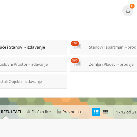
0
102
uće i Stanovi - izdavanje
Stanovi i apartmani - prod
360
oslovni Prostor - izdavanje
Zemlja i Plačevi - prodaja
stali Objekti - izdavanje
I REZULTATI
Fizičko lice
Pravno lice
1 - 12 od 21