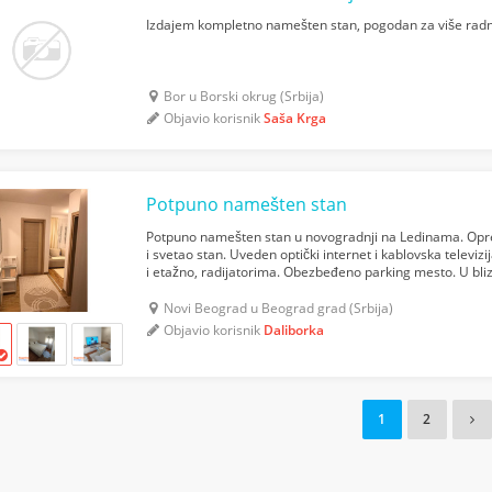
Izdajem kompletno namešten stan, pogodan za više radni
Bor u Borski okrug (Srbija)
Objavio korisnik
Saša Krga
Potpuno namešten stan
Potpuno namešten stan u novogradnji na Ledinama. Opr
i svetao stan. Uveden optički internet i kablovska televi
i etažno, radijatorima. Obezbeđeno parking mesto. U bliz
autobuska stajališta (72, 601, 605, 610, 604). Reži...
Novi Beograd u Beograd grad (Srbija)
Objavio korisnik
Daliborka
1
2