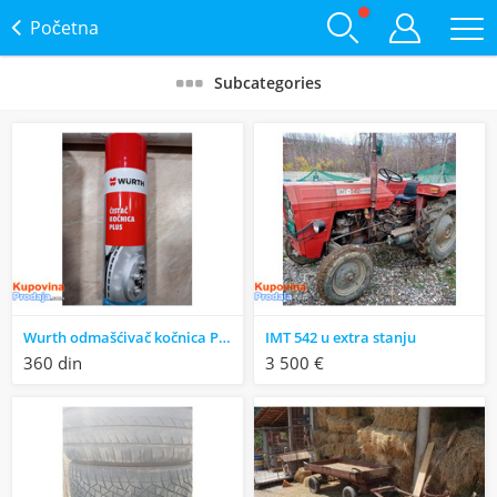
Početna
Subcategories
Wurth odmašćivač kočnica Plus
IMT 542 u extra stanju
360 din
3 500 €