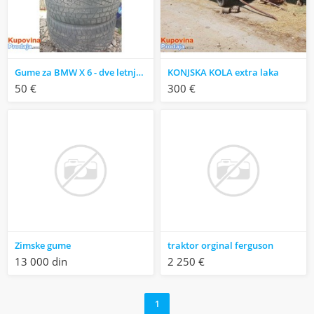
Gume za BMW X 6 - dve letnje i dve zimske
KONJSKA KOLA extra laka
50 €
300 €
Zimske gume
traktor orginal ferguson
13 000 din
2 250 €
1