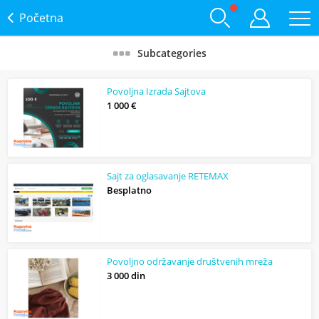
Početna
Subcategories
Povoljna Izrada Sajtova
1 000 €
Sajt za oglasavanje RETEMAX
Besplatno
Povoljno održavanje društvenih mreža
3 000 din