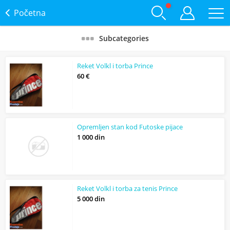
Početna
Subcategories
Reket Volkl i torba Prince
60 €
Opremljen stan kod Futoske pijace
1 000 din
Reket Volkl i torba za tenis Prince
5 000 din