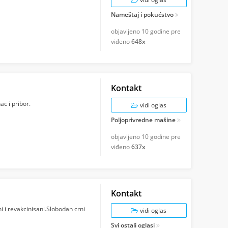
Nameštaj i pokućstvo
objavljeno
10 godine pre
viđeno
648x
Kontakt
ac i pribor.
vidi oglas
Poljoprivredne mašine
objavljeno
10 godine pre
viđeno
637x
Kontakt
i i revakcinisani.Slobodan crni
vidi oglas
Svi ostali oglasi