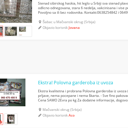
Stenad sibirskog haskia, hit leglo u Srbiji sva stenad pla
odlicno odnegovana, stara 6 nedelja, vakcinisana i vise p
Povoljno sa ili bez rodovnika. Kontakt:0638254842 i 06
Šabac u Mačvanski okrug (Srbija)
Objavio korisnik
Jovana
Ekstra! Polovna garderoba iz uvoza
Ekstra kvalitetna i probrana Polovna garderoba iz uvoza
prljave, nema pocepane i nema škarta. - Sve fino pakova
Cena SAMO 2Evra po kg Za dodatne informacije, dogovor
480 9
Mačvanski okrug (Srbija)
Objavio korisnik
Aco