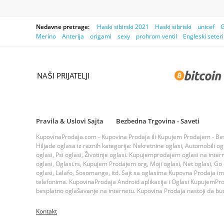
Nedavne pretrage:
Haski sibirski 2021
Haski sibriski
unicef
G
Merino
Anterija
origami
sexy
prohrom ventil
Engleski seteri
NAŠI PRIJATELJI
Pravila & Uslovi Sajta
Bezbedna Trgovina - Saveti
KupovinaProdaja.com - Kupovina Prodaja ili Kupujem Prodajem - Bespla
Hiljade oglasa iz raznih kategorija: Nekretnine oglasi, Automobili ogla
oglasi, Psi oglasi, Životinje oglasi. Kupujemprodajem oglasi na inte
oglasi, Oglasi.rs, Kupujem Prodajem org, Moji oglasi, Net oglasi, Go og
oglasi, Lalafo, Sosomange, itd. Sajt sa oglasima Kupovna Prodaja i
telefonima. KupovinaProdaja Android aplikacija i Oglasi KupujemProda
besplatno oglašavanje na internetu. Kupovina Prodaja nastoji da bude
Kontakt