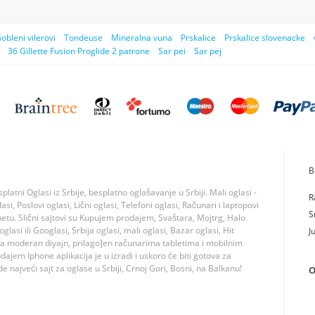
obleni vilerovi
Tondeuse
Mineralna vuna
Prskalice
Prskalice slovenacke
36 Gillette Fusion Proglide 2 patrone
Sar pei
Sar pej
B
tni Oglasi iz Srbije, besplatno oglašavanje u Srbiji. Mali oglasi -
R
si, Poslovi oglasi, Lični oglasi, Telefoni oglasi, Računari i laptopovi
S
rnetu. Slični sajtovi su Kupujem prodajem, Svaštara, Mojtrg, Halo
lasi ili Googlasi, Srbija oglasi, mali oglasi, Bazar oglasi, Hit
J
ma moderan diyajn, prilago]en računarima tabletima i mobilnim
jem Iphone aplikacija je u izradi i uskoro će biti gotova za
 najveći sajt za oglase u Srbiji, Crnoj Gori, Bosni, na Balkanu!
O