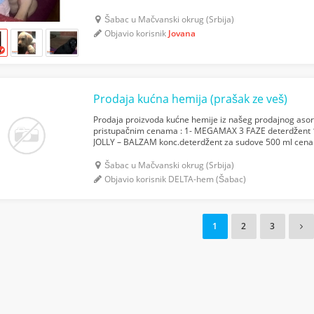
Šabac u Mačvanski okrug (Srbija)
Objavio korisnik
Jovana
Prodaja kućna hemija (prašak ze veš)
Prodaja proizvoda kućne hemije iz našeg prodajnog asor
pristupačnim cenama : 1- MEGAMAX 3 FAZE deterdžent 1
JOLLY – BALZAM konc.deterdžent za sudove 500 ml cena 
deterdžent za sudje 4,2L 258.3din/kom U ponudi imamo i i
Šabac u Mačvanski okrug (Srbija)
Objavio korisnik DELTA-hem (Šabac)
1
2
3