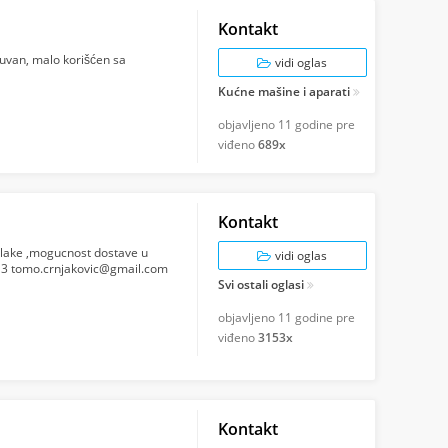
Kontakt
čuvan, malo korišćen sa
vidi oglas
Kućne mašine i aparati
objavljeno
11 godine pre
viđeno
689x
Kontakt
 dlake ,mogucnost dostave u
vidi oglas
 13
tomo.crnjakovic@gmail.com
Svi ostali oglasi
objavljeno
11 godine pre
viđeno
3153x
Kontakt