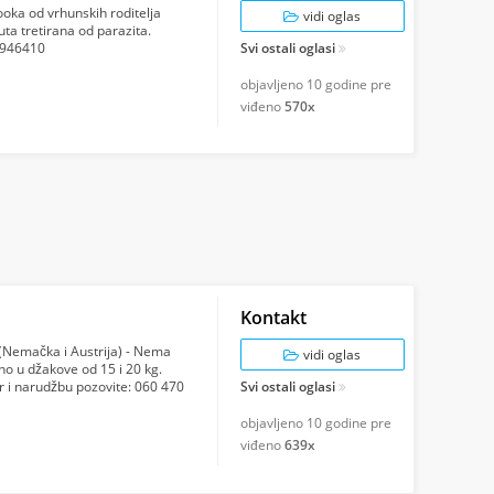
vooka od vrhunskih roditelja
vidi oglas
uta tretirana od parazita.
49946410
Svi ostali oglasi
objavljeno
10 godine pre
viđeno
570x
Kontakt
 (Nemačka i Austrija) - Nema
vidi oglas
no u džakove od 15 i 20 kg.
 i narudžbu pozovite: 060 470
Svi ostali oglasi
objavljeno
10 godine pre
viđeno
639x