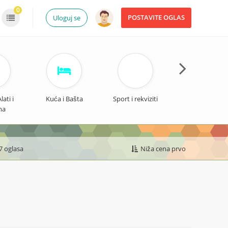
0
POSTAVITE OGLAS
Uloguj se
ati i
Kuća i Bašta
Sport i rekviziti
Odeća i Obuć
ma
7 oglasa
Niža cena prvo