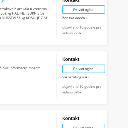
je!
atraktivnih artikala u vrećama
vidi oglas
50€ kg HALJINE I SUKNJE 5€
O DUKSEVI 5€ kg KOŠULJE Ž 8€
Ženska odeća
objavljeno
10 godine pre
viđeno
779x
Kontakt
16. Sve informacije mozete
vidi oglas
Svi ostali oglasi
objavljeno
10 godine pre
viđeno
396x
Kontakt
vidi oglas