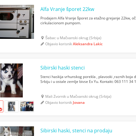
Alfa Vranje šporet 22kw
Prodajem Alfa Vranje šporet za etažno grejanje 22kw, o
cirkulacionom pumpom.
Šabac u Mačvanski okrug (Srbija)
Objavio korisnik
Aleksandra Lakic
Sibirski haski stenci
Stenci haskija vrhunskog porekla , plavooki ,raznih boja
Srbiju i u ostale zemlje bivse Ex Yu. Kontakt: 063 111 34
Mali Zvornik u Mačvanski okrug (Srbija)
Objavio korisnik
Jovana
Sibirski haski, stenci na prodaju