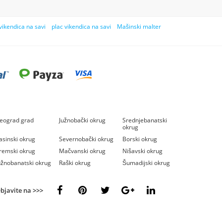
vikendica na savi
plac vikendica na savi
Mašinski malter
eograd grad
Južnobački okrug
Srednjebanatski
okrug
asinski okrug
Severnobački okrug
Borski okrug
remski okrug
Mačvanski okrug
Nišavski okrug
užnobanatski okrug
Raški okrug
Šumadijski okrug
bjavite na >>>