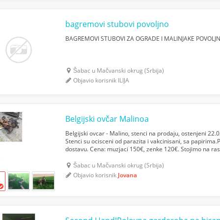
bagremovi stubovi povoljno
BAGREMOVI STUBOVI ZA OGRADE I MALINJAKE POVOLJ
Šabac u Mačvanski okrug (Srbija)
Objavio korisnik ILIJA
Belgijski ovčar Malinoa
Belgijski ovcar - Malino, stenci na prodaju, ostenjeni 22.
Stenci su ocisceni od parazita i vakcinisani, sa papirim
dostavu. Cena: muzjaci 150€, zenke 120€. Stojimo na ra
zainteresovanim ljubiteljima rase za dodatne informac...
Šabac u Mačvanski okrug (Srbija)
Objavio korisnik
Jovana