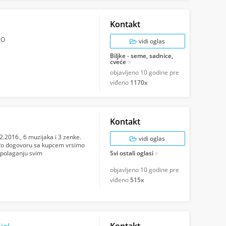
Kontakt
NO
vidi oglas
Biljke - seme, sadnice,
cveće
objavljeno
10 godine pre
viđeno
1170x
Kontakt
02.2016., 6 muzijaka i 3 zenke.
vidi oglas
a.Po dogovoru sa kupcem vrsimo
spolaganju svim
Svi ostali oglasi
objavljeno
10 godine pre
viđeno
515x
Kontakt