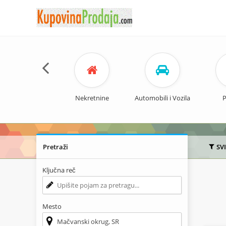
Nekretnine
Automobili i Vozila
P
Pretraži
SV
Ključna reč
Mesto