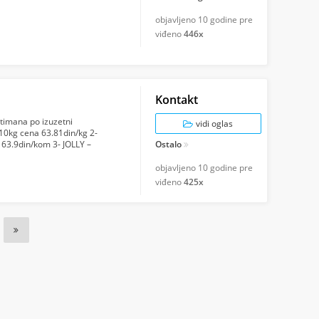
objavljeno
10 godine pre
viđeno
446x
Kontakt
timana po izuzetni
vidi oglas
0kg cena 63.81din/kg 2-
63.9din/kom 3- JOLLY –
Ostalo
ndustrijska sredsta...
objavljeno
10 godine pre
viđeno
425x