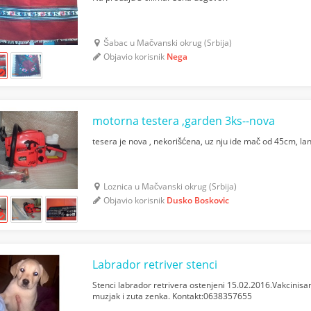
Šabac u Mačvanski okrug (Srbija)
Objavio korisnik
Nega
motorna testera ,garden 3ks--nova
tesera je nova , nekorišćena, uz nju ide mač od 45cm, lan
Loznica u Mačvanski okrug (Srbija)
Objavio korisnik
Dusko Boskovic
Labrador retriver stenci
Stenci labrador retrivera ostenjeni 15.02.2016.Vakcinisan
muzjak i zuta zenka. Kontakt:0638357655