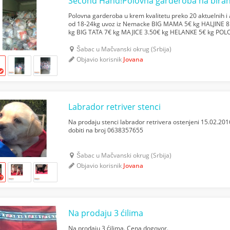
Second Hand!Polovna garderoba na biran
Polovna garderoba u krem kvalitetu preko 20 aktuelnih i 
od 18-24kg uvoz iz Nemacke BIG MAMA 5€ kg HALJINE 8.
kg BIG TATA 7€ kg MAJICE 3.50€ kg HELANKE 5€ kg POL
kg. KONTAKT 0656696046 0695277441
Šabac u Mačvanski okrug (Srbija)
Objavio korisnik
Jovana
Labrador retriver stenci
Na prodaju stenci labrador retrivera ostenjeni 15.02.20
dobiti na broj 0638357655
Šabac u Mačvanski okrug (Srbija)
Objavio korisnik
Jovana
Na prodaju 3 ćilima
Na prodaju 3 ćilima. Cena dogovor.