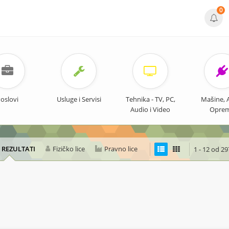
0
oslovi
Usluge i Servisi
Tehnika - TV, PC,
Mašine, Al
Audio i Video
Opre
I REZULTATI
Fizičko lice
Pravno lice
1 - 12 od 29