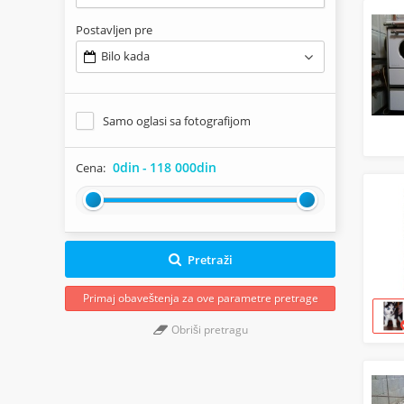
Postavljen pre
Bilo kada
Samo oglasi sa fotografijom
0din
-
118 000din
Cena:
Pretraži
Primaj obaveštenja za ove parametre pretrage
Obriši pretragu